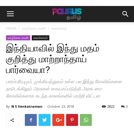
Home
வாழ்க்கை பாணி
கலாச்சாரம்
வாழ்க்கை பாணி
கலாச்சாரம்
இந்தியாவில் இந்து மதம்
குறித்து மாற்றாந்தாய்
பார்வையா?
பாரம்பரியமும், முக்கியத்துவம் உள்ள பல இந்து கோவில்களை
நாடெங்கிலும் அரசுகள் கையகப்படுத்தி அரசுடமை
கோவில்களாக கடந்த காலங்களில் மாற்றி விட்டன.
By
N S Venkatraman
-
October 23, 2018
2822
0