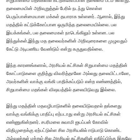
சிறுபான்மை மதங்களில் கட்டுக்கோப்பான தலைமை பீடம் உள்ளது.
தலைமையின் அறிவுறுத்தல் பேரில் நடந்து கொள்ள
பெரும்பான்மையான மக்கள் தயாராக உள்ளனர். ஆனால், இந்து
மதத்தில் கட்டுக்கோப்பான ஒருமித்த தலைமையில்லை. பல
இயக்கங்கள், பல தலைமைகள் நாடெங்கிலும் உள்ளன. பல
இந்துக்கள்,இந்து மத தலைவர்களின் அறிவுரைகளை முழுவதும்
கேட்டு அடிபணிய வேண்டும் என்று கருதுவதில்லை.
இந்த காரணங்களால், அரசியல் கட்சிகள் சிறுபான்மை மதத்தின்
கோட்பாடுகளை குறித்து விவரித்தாலோ அல்லது தலையிட்டாலோ,
அவர்களின் வாக்கு வங்கி பாதிக்கப்படும் என்ற எண்ணத்தில்,
சிறுபான்மை மதங்கள் விஷயத்தில் தலையிடுவது இல்லை.
இந்து மதத்தின் மதவழிபாடுகளில் தலையிடுவதால் தங்களது
வாக்கு வங்கிக்கு பாதிப்பு எற்படாது என்று அரசியல் கட்சிகள்
எண்ணுகின்றனர். சபரிமலை சுவாமி ஐயப்பன் கோவில்
விதிமுறைக்கு ஏற்பட்டுள்ள சில அரசியலில் ஈடுபாடு கொண்ட
ஆர்வலர்கள் மற்றும் சில அரசியல் கட்சிகளின் எதிர்ப்பிற்கு இதுவே