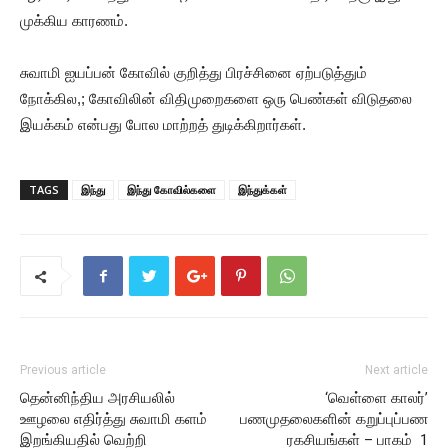
முக்கிய காரணம்.
சுவாமி ஐயப்பன் கோவில் குறித்து பிரச்சினை ஏற்படுத்தும்
நோக்கில,; கோவிலின் விதிமுறைகளை ஒரு பெண்கள் விடுதலை
இயக்கம் என்பது போல மாற்றத் துடிக்கிறார்கள்.
TAGS
இந்து
இந்து கோவில்களை
இந்துக்கள்
Previous article
Next article
தென்னிந்திய அரசியலில்
‘வெள்ளை காலர்’
ஊழலை எதிர்த்து சுவாமி களம்
பணமுதலைகளின் கறுப்புப்பண
இறங்கியதில் வெற்றி
ரகசியங்கள் – பாகம் 1