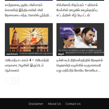
காற்றாலை, சூரிய மின்சாரம்
சிக்கினார் சிதம்பரம் – ஏர்செல்
கொண்டு இந்தியாவின் மின்
மேக்சிஸ் ஊழலில் ஊழல்தடுப்பு
தேவையை எந்த அளவில் பூர்த்தி...
சட்டத்தின் கீழ் பிடிபட்டார்
கலாச்சாரம்
ஊழல்
அயோத்யா பாகம் 4 – அயோத்தி
டில்லி உயர் நீதிமன்றத்தில் நேஷனல்
மாநகரை அழகின் இருப்பிடம்
ஹெரால்டு வழக்கில் வருமானவரி
ஆக்கலாம்
மறு மதிப்பீடு கோரிய சோனியா...
Disclaimer
About Us
Contact Us