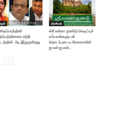
ழல்
அரசியல்
 சிதம்பரத்தின்
ஸ்ரீ லங்கா குண்டு வெடிப்புச்
டும்பத்தினரை சுற்றி
சம்பவங்களுடன்
்டத்தின் பிடி இறுகுகிறது
தொடர்புடைய கேரளாவின்
ஐ எஸ் ஐ எஸ்...