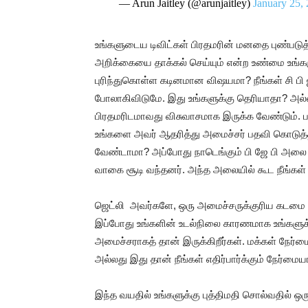
— Arun Jaitley (@arunjaitley)
January 25,
உங்களுடைய டிவிட்கள் பிரதமரின் மனதை புண்படுத்து
அறிக்கையை தாக்கல் செய்யும் என்ற உண்மை உங்கள
புரிந்துகொள்ள கடினமான விஷயமா? நீங்கள் சி பி ஐ
போலாகிவிடுமே. இது உங்களுக்கு தெரியாதா? அல்லது 
பிரதமரிடமாவது விசுவாசமாக இருக்க வேண்டும். பா
உங்களை அவர் ஆதரித்து அமைச்சர் பதவி கொடுத்தா
வேண்டாமா? அப்போது நாடெங்கும் பி ஜே பி அலை வீ
வாகை சூடி வந்தனர். அந்த அலையில் கூட நீங்கள்
ஜெட்லி அவர்களே, ஒரு அமைச்சருக்குரிய கடமை எ
இப்போது உங்களின் உடல்நிலை காரணமாக உங்களுக்கு
அமைச்சராகத் தான் இருக்கிறீர்கள். மக்கள் நேர்ம
அல்லது இது தான் நீங்கள் எதிர்பார்க்கும் நேர்மைய
இந்த வயதில் உங்களுக்கு புத்திமதி சொல்வதில் ஒரு