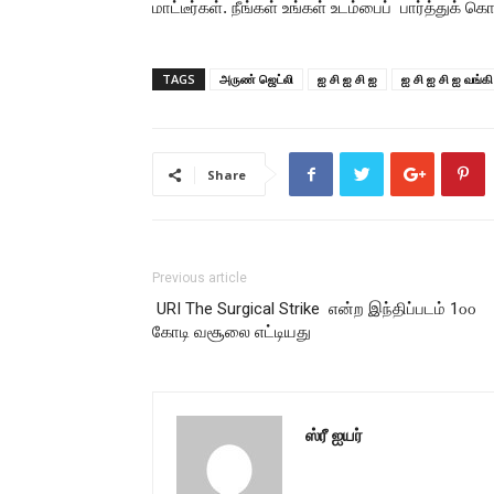
மாட்டீர்கள். நீங்கள் உங்கள் உடம்பைப் பார்த்துக்
TAGS
அருண் ஜெட்லி
ஐ சி ஐ சி ஐ
ஐ சி ஐ சி ஐ வங்கி
Share
Previous article
URI The Surgical Strike என்ற இந்திப்படம் 1௦௦
கோடி வசூலை எட்டியது
ஸ்ரீ ஐயர்