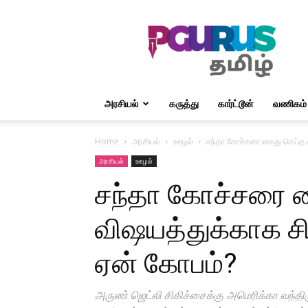
PGurus1
அரசியல்
கருத்து
கார்ட்டூன்
வணிகம்
Home
அரசியல்
ஊழல்
சந்தா கோச்சரை கைது செய்த வி
அரசியல்
ஊழல்
சந்தா கோச்சரை 
விஷயத்துக்காக சி 
ஏன் கோபம்?
அருண் ஜெட்லி சிகிச்சைக்கு அமெரிக்கா வந்திருக