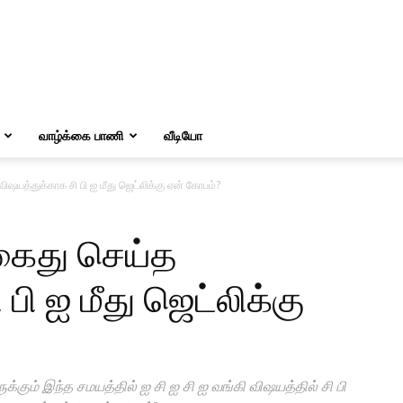
வாழ்க்கை பாணி
வீடியோ
ஷயத்துக்காக சி பி ஐ மீது ஜெட்லிக்கு ஏன் கோபம்?
கைது செய்த
பி ஐ மீது ஜெட்லிக்கு
்கும் இந்த சமயத்தில் ஐ சி ஐ சி ஐ வங்கி விஷயத்தில் சி பி