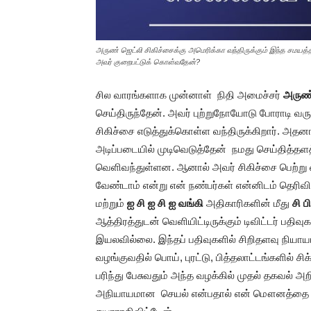
அருண் ஜெட்லி சிகிச்சைக்கு அமெரிக்கா வந்திருக்கும் இந்த சமயத்தி
அவர் குறைபட்டுக் கொள்வதேன்?
சில வாரங்களாக முன்னாள் நிதி அமைச்சர்
அருண்
செய்திருந்தேன். அவர் புற்றுநோயோடு போராடி வருக
சிகிச்சை எடுத்துக்கொள்ள வந்திருக்கிறார். அதன
அடிப்படையில் முடிவெடுத்தேன் நமது செய்தித்தளத
வெளிவந்துள்ளன. ஆனால் அவர் சிகிச்சை பெற்று வரு
வேண்டாம் என்று என் நண்பர்கள் என்னிடம் தெரிவ
மற்றும்
ஐ சி ஐ சி ஐ
வங்கி
அதிகாரிகளின் மீது
சி ப
ஆத்திரத்துடன் வெளியிட்டிருக்கும் டிவிட்டர் பத
இயலவில்லை. இந்தப் பதிவுகளில் சிறிதளவு நியாயம
வழங்குவதில் பொய், புரட்டு, பித்தலாட்டங்களில் 
பரிந்து பேசுவதும் அந்த வழக்கில் முதல் தகவல் 
அநியாயமான செயல் என்பதால் என் மௌனத்தை முற