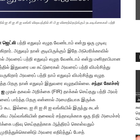
ல் ஐ சி ஐ சி ஐ வங்கி விஷயத்தில் சி பி ஐ விரைந்தெடுக்கும் நடவடிக்கைகள் பற்றி
 ஜெட்லி
பற்றி எதுவும் எழுத வேண்டாம் என்று ஒரு முடிவு
ிறார். அதுவும் நான் குடியிருக்கும் இதே அமெரிக்காவில்
ால் அவரைப் பற்றி எதுவும் எழுத வேண்டாம் என்று மனிதாபிமான
்தில் இதுவரை பல கட்டுரைகள் அவரைப் பற்றி விமர்சித்து
கிறார் அவரைப் பற்றி நாம் எதுவும் விமர்சித்து எழுத
ித்த பிறகு நான் எதுவும் இதுவரை எழுதவில்லை.
சந்தா கோச்சர்
ி ஐ
முதல் தகவல் அறிக்கை (FIR) தாக்கல் செய்தது பற்றி அவர்
ிவுகளைப் பார்த்த பிறகு என்னால் அமைதியாக இருக்க
அ
் கூட இல்லை. ஐ சி ஐ சி ஐ வங்கியில் இருந்து கடன்
சு
தெ
சிக்கிய அவ்வங்கியின் தலைவர் சந்தாவுக்காக ஒரு நிதி அமைச்சர்
வெ
அறிக்கை பதிவு செய்ததற்காக ஆத்திரம் கொள்வதும்
அர
ித்துக்கொண்டு அவரை எதிர்த்துப் பேசத்