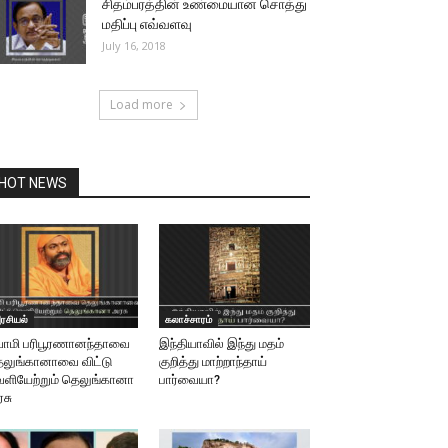
சிதம்பரத்தின் உண்மையான சொத்து
மதிப்பு எவ்வளவு
July 16, 2018
Load more
HOT NEWS
ரசியல்
கலாச்சாரம்
வாமி பரிபூரணானந்தாவை
இந்தியாவில் இந்து மதம்
லுங்கானாவை விட்டு
குறித்து மாற்றாந்தாய்
ளியேற்றும் தெலுங்கானா
பார்வையா?
சு