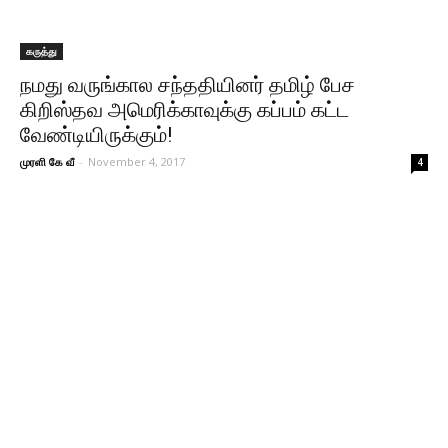
கருத்து
நமது வருங்கால சந்ததியினர் தமிழ் பேச
கிறிஸ்தவ அமெரிக்காவுக்கு கப்பம் கட்ட
வேண்டியிருக்கும்!
முரளி கே வீ
-
November 4, 2017
4