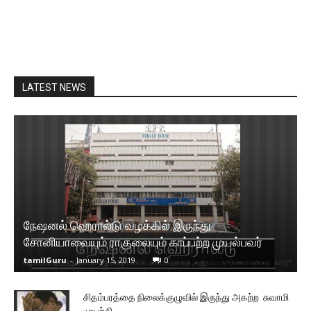
LATEST NEWS
நேஷனல் ஹெரால்டு வழக்கில் இருந்து
சோனியாவையும் ராகுலையும் காப்பற்ற முயல்பவர்
tamilGuru
-
January 15, 2019
0
சிதம்பரத்தை நிலைக்குழுவில் இருந்து அகற்ற சுவாமி