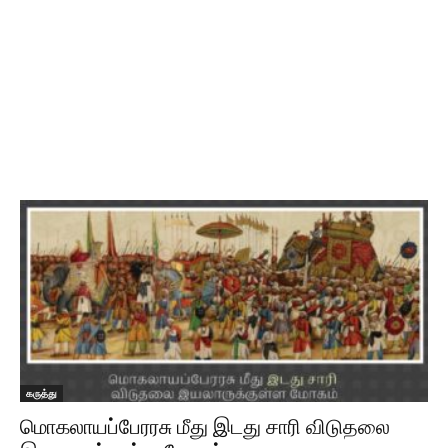
கருத்து
மொகலாயப்பேரரசு மீது இடது சாரி விடுதலை