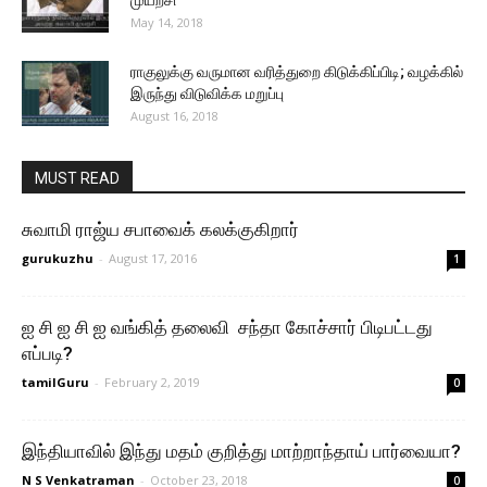
முயற்சி
May 14, 2018
ராகுலுக்கு வருமான வரித்துறை கிடுக்கிப்பிடி; வழக்கில்
இருந்து விடுவிக்க மறுப்பு
August 16, 2018
MUST READ
சுவாமி ராஜ்ய சபாவைக் கலக்குகிறார்
gurukuzhu
-
August 17, 2016
1
ஐ சி ஐ சி ஐ வங்கித் தலைவி சந்தா கோச்சார் பிடிபட்டது
எப்படி?
tamilGuru
-
February 2, 2019
0
இந்தியாவில் இந்து மதம் குறித்து மாற்றாந்தாய் பார்வையா?
N S Venkatraman
-
October 23, 2018
0