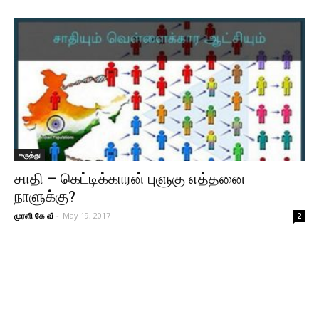
கருத்து
சாதி – கெட்டிக்காரன் புளுகு எத்தனை
நாளுக்கு?
முரளி கே வீ
-
May 19, 2017
2