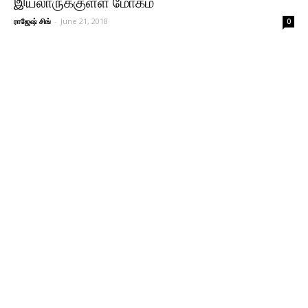
இயலாருக்குள்ள மோகம்
ராஜேஷ் சிங்
-
June 21, 2018
0