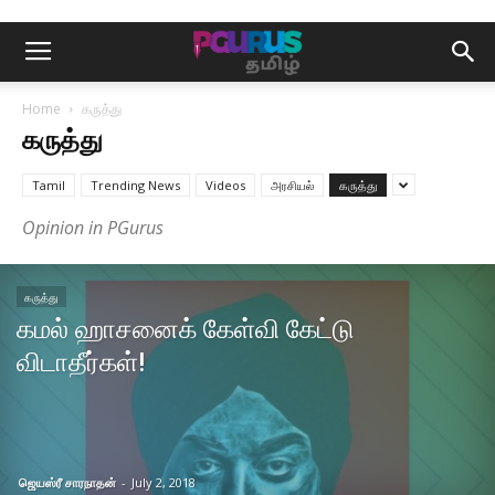
Home
கருத்து
கருத்து
Tamil
Trending News
Videos
அரசியல்
கருத்து
Opinion in PGurus
கருத்து
கமல் ஹாசனைக் கேள்வி கேட்டு
விடாதீர்கள்!
ஜெயஸ்ரீ சாரநாதன்
-
July 2, 2018