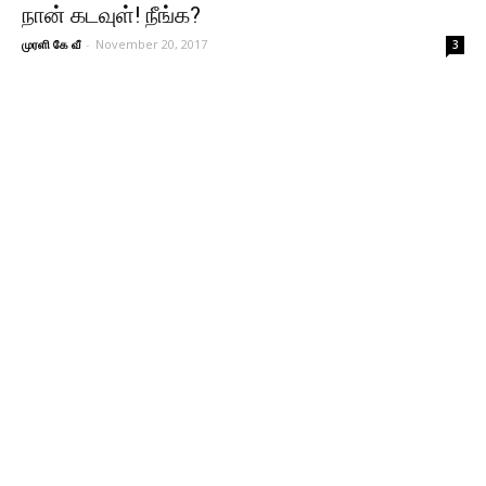
நான் கடவுள்! நீங்க?
முரளி கே வீ
-
November 20, 2017
3