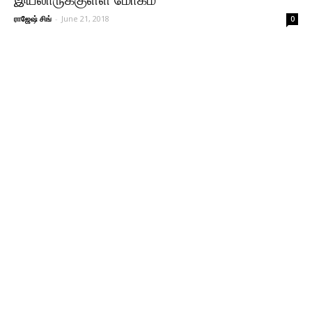
இயலாருக்குள்ள மோகம்
ராஜேஷ் சிங்
-
June 21, 2018
0