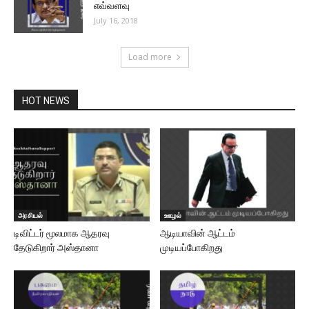
எவ்வளவு
July 16, 2018
Load more
HOT NEWS
அரசியல்
ஊழல்
டிவிட்டர் மூலமாக ஆதரவு
ஆடியாவின் ஆட்டம்
தேடுகிறார் அஸ்தானா
முடியப்போகிறது