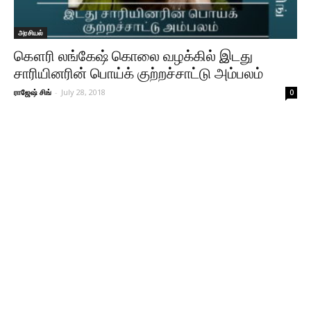
அரசியல்
கௌரி லங்கேஷ் கொலை வழக்கில் இடது
சாரியினரின் பொய்க் குற்றச்சாட்டு அம்பலம்
ராஜேஷ் சிங்
-
July 28, 2018
0