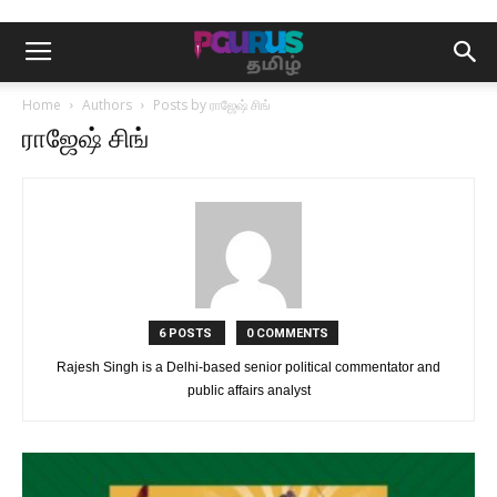
Home
Authors
Posts by ராஜேஷ் சிங்
ராஜேஷ் சிங்
6 POSTS
0 COMMENTS
Rajesh Singh is a Delhi-based senior political commentator and
public affairs analyst