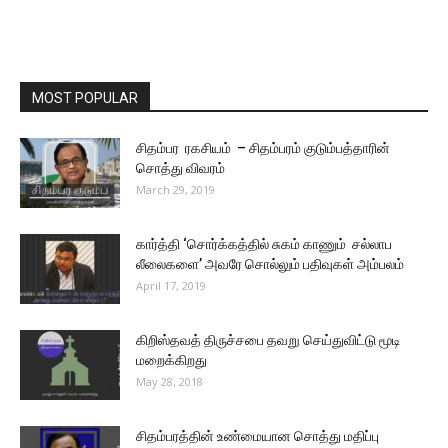
MOST POPULAR
சிதம்பர ரகசியம் – சிதம்பரம் குடும்பத்தாரின்
சொத்து விவரம்
March 29, 2019
கார்த்தி ‘சொர்க்கத்தில் சுகம் காணும் சல்லாப
லீலைகளை’ அவரே சொல்லும் பதிவுகள் அம்பலம்
April 17, 2019
கிறிஸ்தவத் திருச்சபை தவறு செய்துவிட்டு மூடி
மறைக்கிறது
May 28, 2018
சிதம்பரத்தின் உண்மையான சொத்து மதிப்பு