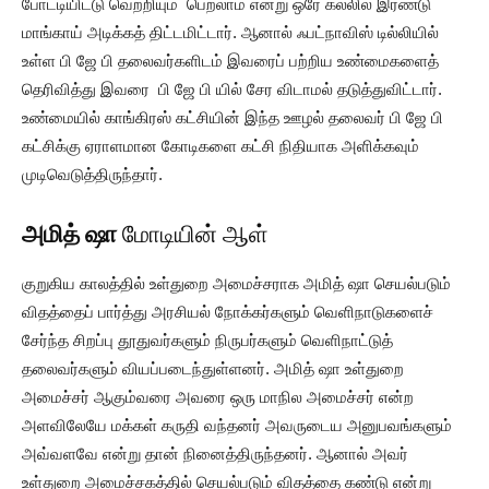
போட்டியிட்டு வெற்றியும் பெறலாம் என்று ஒரே கல்லில் இரண்டு
மாங்காய் அடிக்கத் திட்டமிட்டார். ஆனால் ஃபட்நாவிஸ் டில்லியில்
உள்ள பி ஜே பி தலைவர்களிடம் இவரைப் பற்றிய உண்மைகளைத்
தெரிவித்து இவரை பி ஜே பி யில் சேர விடாமல் தடுத்துவிட்டார்.
உண்மையில் காங்கிரஸ் கட்சியின் இந்த ஊழல் தலைவர் பி ஜே பி
கட்சிக்கு ஏராளமான கோடிகளை கட்சி நிதியாக அளிக்கவும்
முடிவெடுத்திருந்தார்.
அமித் ஷா
மோடியின் ஆள்
குறுகிய காலத்தில் உள்துறை அமைச்சராக அமித் ஷா செயல்படும்
விதத்தைப் பார்த்து அரசியல் நோக்கர்களும் வெளிநாடுகளைச்
சேர்ந்த சிறப்பு தூதுவர்களும் நிருபர்களும் வெளிநாட்டுத்
தலைவர்களும் வியப்படைந்துள்ளனர். அமித் ஷா உள்துறை
அமைச்சர் ஆகும்வரை அவரை ஒரு மாநில அமைச்சர் என்ற
அளவிலேயே மக்கள் கருதி வந்தனர் அவருடைய அனுபவங்களும்
அவ்வளவே என்று தான் நினைத்திருந்தனர். ஆனால் அவர்
உள்துறை அமைச்சகத்தில் செயல்படும் விதத்தை கண்டு என்று