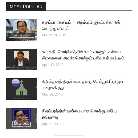
MOST POPULAR
சிதம்பர ரகசியம் – சிதம்பரம் குடும்பத்தாரின்
சொத்து விவரம்
March 29, 2019
கார்த்தி ‘சொர்க்கத்தில் சுகம் காணும் சல்லாப
லீலைகளை’ அவரே சொல்லும் பதிவுகள் அம்பலம்
April 17, 2019
கிறிஸ்தவத் திருச்சபை தவறு செய்துவிட்டு மூடி
மறைக்கிறது
May 28, 2018
சிதம்பரத்தின் உண்மையான சொத்து மதிப்பு
எவ்வளவு
July 16, 2018