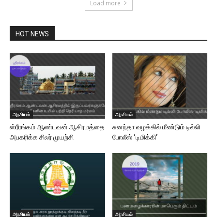
Load more
HOT NEWS
அரசியல்
அரசியல்
ஸ்ரீரங்கம் ஆண்டவன் ஆசிரமத்தை
சுனந்தா வழக்கில் மீண்டும் டில்லி
அபகரிக்க சிலர் முயற்சி
போலீஸ் ‘டிமிக்கி’
அரசியல்
அரசியல்