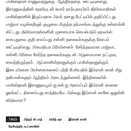
பாகிஸ்தான் ராணுவத்துக்கு ஆத்திரத்தை ஊட்டியுள்ளது.
இராணுவத்தின் உதவியுடன் சுமார் நாற்பதாயிரம் தீவிரவாதிகள்
பாகிஸ்தானில் இருப்பதாக அவர் தனது பேட்டியில் குறிப்பிட்டது
பாஜ்வா வழக்கறிஞர் குழுவை மிகுந்த தர்மசங்கடத்துக்கு உள்ளாக்கி
விட்டது. தீவிரவாதங்களின் மூளையாக செயல்படும் ஹஃபிஸ்
சையதுவை குறி வைப்பது சன்னி தலைவர்களுக்கு கோபம்
ஊட்டியுள்ளது. அகமதியா பிரிவினைச் சேர்ந்தவரான பாஜ்வா,
சன்னி பிரிவை சேர்ந்த தலைவர்களுடன் அருமையான நட்புறவு
வைத்திருந்தார். ஆப்கானிஸ்தானுக்கும் பாகிஸ்தானுக்கும்
இடையிலான பிரச்னைகளைப் பற்றி பேசியதில் இம்ரான் கான் மீது
தலிபான்களும் ஆத்திரம் அடைந்துள்ளனர். இந்நிலையில்
பாகிஸ்தான் இராணுவமும் ஐ எஸ் ஐ அமைப்பும் இம்ரான் கானை
ஓரங்கட்ட நினைப்பது சாத்தியமே. அல்லது இம்ரான் கானே ஒதுங்கி
விடுவாரா?
TAGS
அந்தர் கி பாத்
அமித் ஷா
இம்ரான் கான்
தேவேந்திர ஃபட்னாவிஸ்