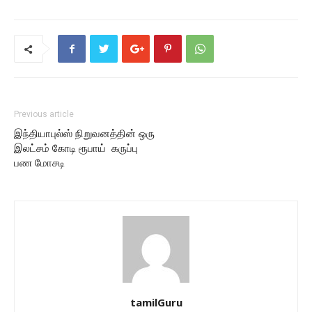
Previous article
இந்தியாபுல்ஸ் நிறுவனத்தின் ஒரு
இலட்சம் கோடி ரூபாய் கருப்பு
பண மோசடி
tamilGuru