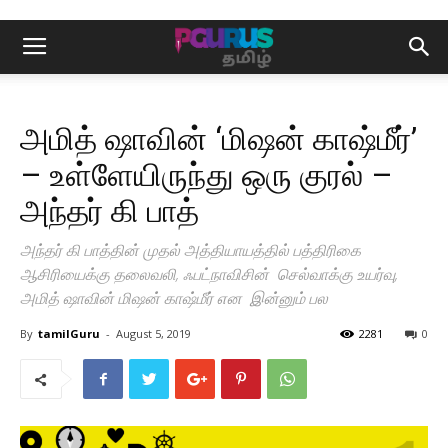
அமித் ஷாவின் ‘மிஷன் காஷ்மீர்’
– உள்ளேயிருந்து ஒரு குரல் –
அந்தர் கி பாத்
அந்தர் கி பாத்தின் முதல் அத்தியாயத்தில் பத்திரிகை
ஆசிரியைக்கு தலைவலி, ஃபட்நாவிசின் செல்வாக்கு உயர்வு,
அமித் ஷாவின் மிஷன் காஷ்மீர் என இன்னும் பல
By
tamilGuru
-
August 5, 2019
2281
0