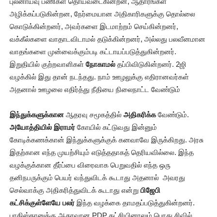
புலனாய்வு பணிகள் தொய்வடைகின்றன, ஆதாரங்கள்
அழிக்கப்படுகின்றன, நேர்மையான அதிகாரிகளுக்கு தொல்லை
கொடுக்கின்றனர், அவர்களை இடமாற்றம் செய்கின்றனர்,
வக்கீல்களை வாதாடவிடாமல் தடுக்கின்றனர், அல்லது பலவீனமான
வாதங்களை முன்வைக்கும்படி கட்டாயப்படுத்துகின்றனர்.
இறுதியில் குற்றவாளிகள்
நோகாமல்
தப்பிவிடுகின்றனர். 2ஜி
வழக்கில் இது தான் நடந்தது. நாம் ஊழலுக்கு எதிரானவர்கள்
அதனால் ஊழலை எதிர்த்து நீதியை நிலைநாட்ட வேண்டும்
இந்துக்களுக்கான
ஆதரவு சமூகத்தில்
அதிகரிக்க
வேண்டும்.
அயோத்தியில் இராமர்
கோயில் கட்டுவது இன்னும்
கோடிக்கணக்கான் இந்துக்களுக்குக் கனவாவே இருக்கிறது. அரசு
இதற்கான எந்த முயற்சியும் எடுத்ததாகத் தெரியவில்லை. இந்த
வழக்குக்கான தீர்ப்பை விரைவாக பெறுவதில் எந்த ஒரு
தனிநபருக்கும் பெயர் வந்துவிடக் கூடாது அதனால் அவரது
செல்வாக்கு அதிகரித்துவிடக் கூடாது என்று
பிஜேபி
கட்சிக்குள்ளேயே பலர்
இந்த வழக்கை தாமதப்படுத்துகின்றனர்.
பாகிஸ்தானுக்கு ஆதரவான PDP கட்சியினாலும் பொது சிவில்