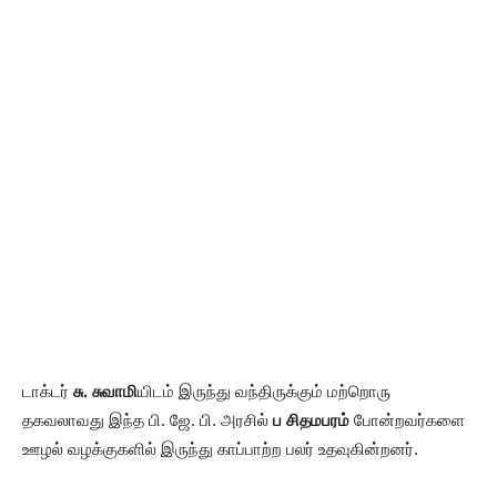
டாக்டர்
சு. சுவாமி
யிடம் இருந்து வந்திருக்கும் மற்றொரு
தகவலாவது இந்த பி. ஜே. பி. அரசில்
ப சிதமபரம்
போன்றவர்களை
ஊழல் வழக்குகளில் இருந்து காப்பாற்ற பலர் உதவுகின்றனர்.