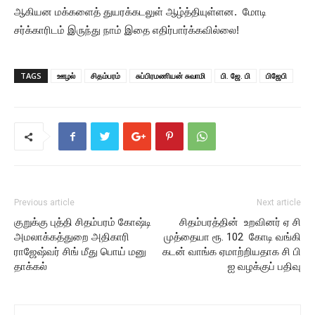
ஆகியன மக்களைத் துயரக்கடலுள் ஆழ்த்தியுள்ளன. மோடி
சர்க்காரிடம் இருந்து நாம் இதை எதிர்பார்க்கவில்லை!
TAGS
ஊழல்
சிதம்பரம்
சுப்பிரமணியன் சுவாமி
பி. ஜே. பி
பிஜேபி
Previous article
Next article
குறுக்கு புத்தி சிதம்பரம் கோஷ்டி
சிதம்பரத்தின் உறவினர் ஏ சி
அமலாக்கத்துறை அதிகாரி
முத்தையா ரூ. 102 கோடி வங்கி
ராஜேஷ்வர் சிங் மீது பொய் மனு
கடன் வாங்க ஏமாற்றியதாக சி பி
தாக்கல்
ஐ வழக்குப் பதிவு