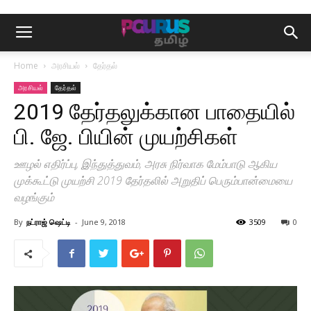
Home
அரசியல்
தேர்தல்
அரசியல்
தேர்தல்
2019 தேர்தலுக்கான பாதையில்
பி. ஜே. பியின் முயற்சிகள்
ஊழல் எதிர்ப்பு, இந்துத்துவம், அரசு நிர்வாக மேம்பாடு ஆகிய
முக்கூட்டு முயற்சி 2019 தேர்தலில் அறுதிப் பெரும்பான்மையை
வழங்கும்
By
நட்ராஜ் ஷெட்டி
-
June 9, 2018
3509
0