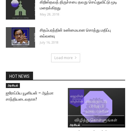
கிறிஸ்தவத் திருச்சபை தவறு செய்துவிட்டு மூடி
மறைக்கிறது
May 28, 2018
சிதம்பரத்தின் உண்மையான சொத்து மதிப்பு
எவ்வளவு
July 16, 2018
Load more
HOT NEWS
அரசியல்
ஐரோப்பிய யூனியன் – ஆத்மா
சாந்தியடைவதாக!
அரசியல்