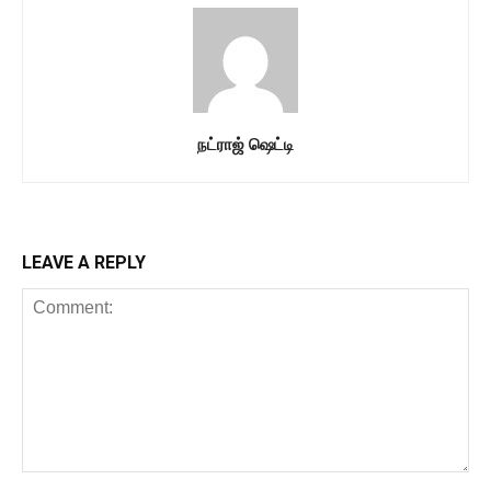
நட்ராஜ் ஷெட்டி
LEAVE A REPLY