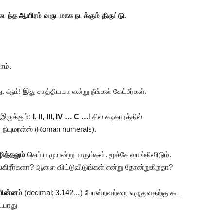
கடந்த ஆயிரம் வருடமாக நடக்கும் திருட்டு
.
ோம்.
ம்! இது சாத்தியமா என்று நீங்கள் கேட்பீர்கள்.
ருக்கும்:
I, II, III, IV … C …
! சில கடிகாரத்தில்
ன் நீயுமரள்ஸ் (Roman numerals).
ித்தலும்
செய்ய முயன்று பாருங்கள். மூச்சே வாங்கிவிடும்.
ல்கிரீர்களா? ஆளை விட்டுவிடுங்கள் என்று தோன்றுகிறதா?
பின்னம்
(decimal; 3.142…) போன்றவற்றை எழுதுவதற்கு கூட
ையாது.