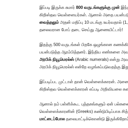
இப்படி இருக்க சுமார்
800 வருடங்களுக்கு முன்
இந்
கிறிஸ்தவ வெள்ளையர்கள். ஆனால் அதை பயன்பட
வைத்தலும்
அதன் மதிப்பு 10 மடங்கு உயர்வதால் (1,
தலைவரான போப் தடை செய்து ஆணையிட்டார்!
இதற்கு 500 வருடங்கள் பிறகே ஒழுங்கான கணக்க
பயன்படுத்த ஆரம்பித்தனர். இந்திய எண்களை அ
அரபிக் நியூமெரல்ஸ்
(Arabic numerals) என்று அவர
அரபிக் நியூமெரல்ஸ் என்றே வழங்கப்படுவதற்கு இ
இப்படிப்பட முட்டாள் தான் வெள்ளைக்காரன். அனைத
கிறிஸ்தவ வெள்ளைக்காரன் எப்படி அறிவியலை கண்ட
ஆனால் நம் பள்ளிக்கூட புத்தகங்களும் ஏன் பல்க
வெள்ளைக்காரனின் (Greeks) கண்டுபிடிப்பாக சி
மாட்டைப்போல
தலையாட்டிக்கொண்டு இருக்கிறோம்