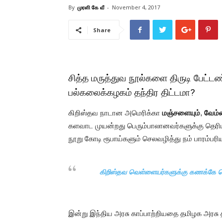
By
முரளி கே வீ
-
November 4, 2017
Share
சித்த மருத்துவ நூல்களை திருடி பேட்ட
பல்கலைக்கழகம் தந்திர திட்டமா?
கிறிஸ்தவ நாடான அமெரிக்கா
மஞ்சளையும்
,
வேம்ப
களவாட முயன்றது பெரும்பாலானவர்களுக்கு தெரியு
நூறு கோடி ரூபாய்களும் செலவழித்து நம் பாரம்பரி
கிறிஸ்தவ வெள்ளையர்களுக்கு கணக்கே தெரிய
இன்று இந்திய அரசு காப்பாற்றியதை தமிழக அரசு தா