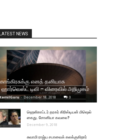
LATEST NEWS
காங்கிரசுக்கு எனத் தனியாக
ஹார்வெஸ்ட் டிவி – விரைவில் அறிமுகம்
tamilGuru
-
December 18, 2018
0
ஹெலிகாப்டர் தரகர் கிரிஸ்டியன் மிஷெல்
கைது. சோனியா கவலை?
December 9, 2018
சுவாமி ராஜ்ய சபாவைக் கலக்குகிறார்