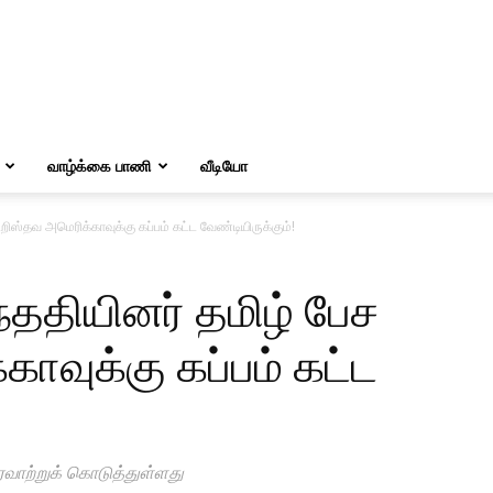
வாழ்க்கை பாணி
வீடியோ
றிஸ்தவ அமெரிக்காவுக்கு கப்பம் கட்ட வேண்டியிருக்கும்!
்ததியினர் தமிழ் பேச
ாவுக்கு கப்பம் கட்ட
ைவாற்றுக் கொடுத்துள்ளது