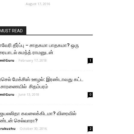
August 17, 2016
MUST READ
ாவேரி தீர்ப்பு – சாதகமா பாதகமா? ஒரு
ரையாடல் சுமந்த் ராமனுடன்
milGuru
-
February 17, 2018
1
ர்செல் மேக்சிஸ் ஊழல்: இரண்டாவது கட்ட
ிசாரணையில் சிதம்பரம்
milGuru
-
June 13, 2018
0
ெயலலிதா கவலைக்கிடமா? விரைவில்
ண்டன் செல்வாரா?
urukuzhu
-
October 30, 2016
2