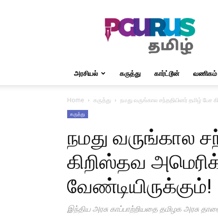
PGurus1
அரசியல்
கருத்து
கார்ட்டூன்
வணிகம்
Home
கருத்து
நமது வருங்கால சந்ததியினர் தமிழ் பேச கி
கருத்து
நமது வருங்கால சந
கிறிஸ்தவ அமெரிக்க
வேண்டியிருக்கும்!
இந்திய அரசு காப்பாற்றியதை தமிழக அரசு தார