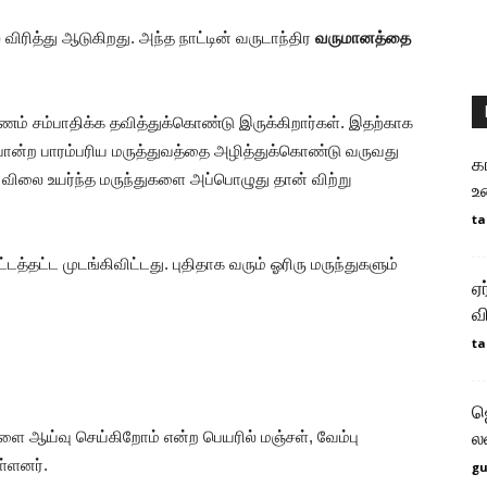
விரித்து ஆடுகிறது. அந்த நாட்டின் வருடாந்திர
வருமானத்தை
ணம் சம்பாதிக்க தவித்துக்கொண்டு இருக்கிறார்கள். இதற்காக
ன்ற பாரம்பரிய மருத்துவத்தை அழித்துக்கொண்டு வருவது
க
ம் விலை உயர்ந்த மருந்துகளை அப்பொழுது தான் விற்று
உ
ta
்டத்தட்ட முடங்கிவிட்டது. புதிதாக வரும் ஓரிரு மருந்துகளும்
ஏ
வ
ta
ஜ
ை ஆய்வு செய்கிறோம் என்ற பெயரில் மஞ்சள், வேம்பு
ல
ள்ளனர்.
g