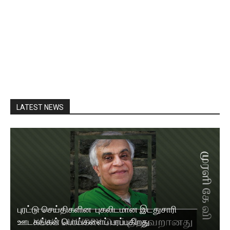
LATEST NEWS
புரட்டு செய்திகளின புகலிடமான இடதுசாரி
ஊடகங்கள் பொய்களைப் பரப்புகிறது