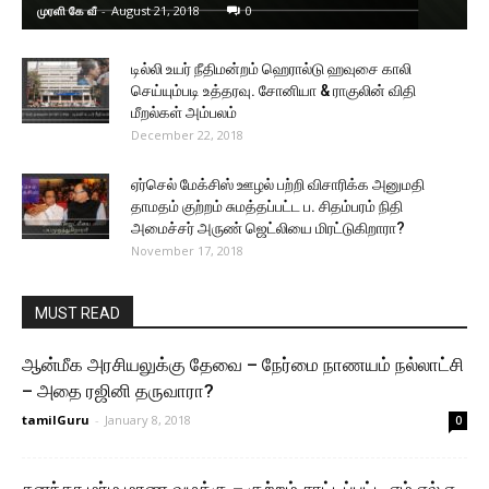
முரளி கே வீ
-
August 21, 2018
0
டில்லி உயர் நீதிமன்றம் ஹெரால்டு ஹவுசை காலி
செய்யும்படி உத்தரவு. சோனியா & ராகுலின் விதி
மீறல்கள் அம்பலம்
December 22, 2018
ஏர்செல் மேக்சிஸ் ஊழல் பற்றி விசாரிக்க அனுமதி
தாமதம் குற்றம் சுமத்தப்பட்ட ப. சிதம்பரம் நிதி
அமைச்சர் அருண் ஜெட்லியை மிரட்டுகிறாரா?
November 17, 2018
MUST READ
ஆன்மீக அரசியலுக்கு தேவை – நேர்மை நாணயம் நல்லாட்சி
– அதை ரஜினி தருவாரா?
tamilGuru
-
January 8, 2018
0
சுனந்தா மர்ம மரண வழக்கு – குற்றம் சாட்டப்பட்ட எம்.எல்.ஏ