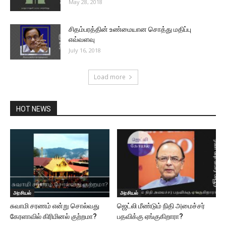
May 28, 2018
சிதம்பரத்தின் உண்மையான சொத்து மதிப்பு
எவ்வளவு
July 16, 2018
Load more
HOT NEWS
அரசியல்
அரசியல்
சுவாமி சரணம் என்று சொல்வது
ஜெட்லி மீண்டும் நிதி அமைச்சர்
கேரளாவில் கிரிமினல் குற்றமா?
பதவிக்கு ஏங்குகிறாரா?