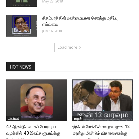
May 28, 2018
சிதம்பரத்தின் உண்மையான சொத்து மதிப்பு
எவ்வளவு
July 16, 2018
Load more
HOT NEWS
அரசியல்
ஊழல்
47 ஆண்டுகளாகப் போராடிய
ஏர்செல் மேக்சிஸ் ஊழல்: ஜுன் 12
வழக்கில் 40 இலட்ச ரூபாய்க்கு
அன்று மீண்டும் விசாரணைக்கு